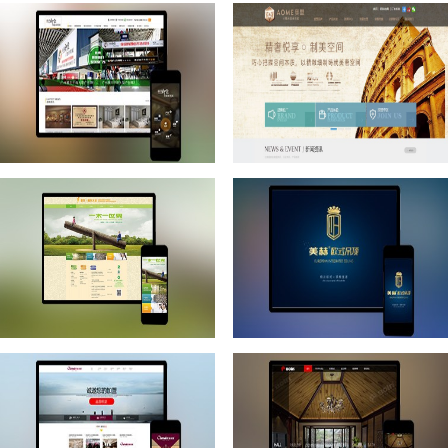
克兰斯家居顶
凌普集成吊顶
丽尚印象健康墙面
奥盟三维吊顶
豪升（鹏升）木业
美赫大空间吊顶