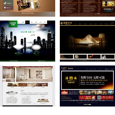
爱玛艺术吊顶
时代1+1吊顶
星绿源LED
格来米亚家居吊顶
蓝朵衣柜
海鸥集成吊顶