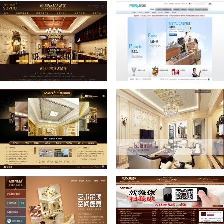
品格健康吊顶
阿里斯顿集成吊顶
索菲尼洛复式吊顶
法瑞集成灶
名王集成吊顶
凯蘭家居集成吊顶