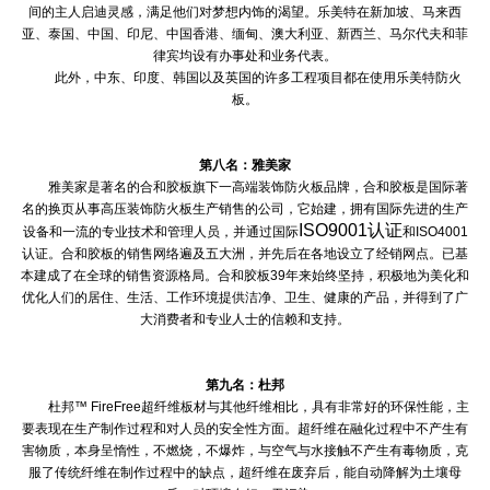
间的主人启迪灵感，满足他们对梦想内饰的渴望。乐美特在新加坡、马来西
亚、泰国、中国、印尼、中国香港、缅甸、澳大利亚、新西兰、马尔代夫和菲
律宾均设有办事处和业务代表。
此外，中东、印度、韩国以及英国的许多工程项目都在使用乐美特防火
板。
第八名：雅美家
雅美家是著名的合和胶板旗下一高端装饰防火板品牌，合和胶板是国际著
名的换页从事高压装饰防火板生产销售的公司，它始建，拥有国际先进的生产
ISO9001认证
设备和一流的专业技术和管理人员，并通过国际
和ISO4001
认证。合和胶板的销售网络遍及五大洲，并先后在各地设立了经销网点。已基
本建成了在全球的销售资源格局。合和胶板39年来始终坚持，积极地为美化和
优化人们的居住、生活、工作环境提供洁净、卫生、健康的产品，并得到了广
大消费者和专业人士的信赖和支持。
第九名：杜邦
杜邦™ FireFree超纤维板材与其他纤维相比，具有非常好的环保性能，主
要表现在生产制作过程和对人员的安全性方面。超纤维在融化过程中不产生有
害物质，本身呈惰性，不燃烧，不爆炸，与空气与水接触不产生有毒物质，克
服了传统纤维在制作过程中的缺点，超纤维在废弃后，能自动降解为土壤母