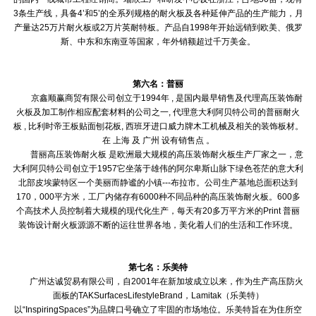
3条生产线，具备4’和5’的全系列规格的耐火板及各种延伸产品的生产能力，月
产量达25万片耐火板或2万片英耐特板。产品自1998年开始远销到欧美、俄罗
斯、中东和东南亚等国家，年外销额超过千万美金。
第六名：普丽
京鑫顺赢商贸有限公司创立于1994年 , 是国内最早销售及代理高压装饰耐
火板及加工制作相应配套材料的公司之一, 代理意大利阿贝特公司的普丽耐火
板 , 比利时帝王板贴面刨花板, 西班牙进口威力牌木工机械及相关的装饰板材。
在 上海 及 广州 设有销售点 。
普丽高压装饰耐火板 是欧洲最大规模的高压装饰耐火板生产厂家之一，意
大利阿贝特公司创立于1957它坐落于雄伟的阿尔卑斯山脉下绿色苍茫的意大利
北部皮埃蒙特区一个美丽而静谧的小镇---布拉市。公司生产基地总面积达到
170，000平方米，工厂内储存有6000种不同品种的高压装饰耐火板。600多
个高技术人员控制着大规模的现代化生产，每天有20多万平方米的Print 普丽
装饰设计耐火板源源不断的运往世界各地，美化着人们的生活和工作环境。
第七名：乐美特
广州达诚贸易有限公司，自2001年在新加坡成立以来，作为生产高压防火
面板的TAKSurfacesLifestyleBrand，Lamitak（乐美特）
以“InspiringSpaces”为品牌口号确立了牢固的市场地位。乐美特旨在为住所空