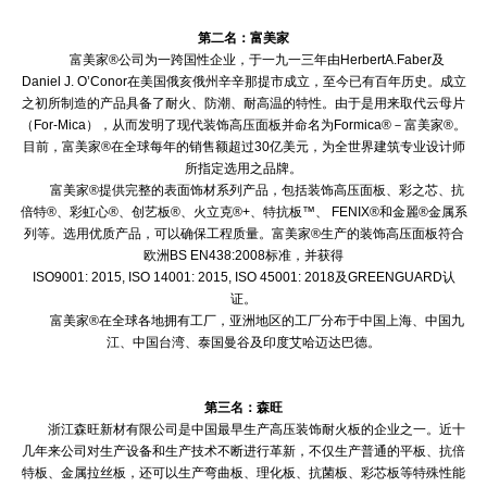
第二名：富美家
富美家®公司为一跨国性企业，于一九一三年由HerbertA.Faber及
Daniel J. O’Conor在美国俄亥俄州辛辛那提市成立，至今已有百年历史。成立
之初所制造的产品具备了耐火、防潮、耐高温的特性。由于是用来取代云母片
（For-Mica），从而发明了现代装饰高压面板并命名为Formica®－富美家®。
目前，富美家®在全球每年的销售额超过30亿美元，为全世界建筑专业设计师
所指定选用之品牌。
富美家®提供完整的表面饰材系列产品，包括装饰高压面板、彩之芯、抗
倍特®、彩虹心®、创艺板®、火立克®+、特抗板™、 FENIX®和金麗®金属系
列等。选用优质产品，可以确保工程质量。富美家®生产的装饰高压面板符合
欧洲BS EN438:2008标准，并获得
ISO9001: 2015, ISO 14001: 2015, ISO 45001: 2018及GREENGUARD认
证。
富美家®在全球各地拥有工厂，亚洲地区的工厂分布于中国上海、中国九
江、中国台湾、泰国曼谷及印度艾哈迈达巴德。
第三名：森旺
浙江森旺新材有限公司是中国最早生产高压装饰耐火板的企业之一。近十
几年来公司对生产设备和生产技术不断进行革新，不仅生产普通的平板、抗倍
特板、金属拉丝板，还可以生产弯曲板、理化板、抗菌板、彩芯板等特殊性能