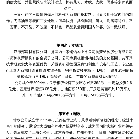
的耐火板，并且紧跟装饰设计潮流，拥有几何、木纹、皮纹、同步等多种表面
处理。
公司生产的三聚氰胺模压门板作为新型门板材料，可直接用于室内门的制
作，无需油漆等表面二次处理，简单快捷，具有防潮、耐火、耐磨等特点。不
变形、不开裂、不脱层、不掉色，产品质量得到国内外客户的一致认可。
第四名：汉德邦
汉德邦建材有限公司，是国内一家钢结构上市公司杭萧钢构股份有限公司
（简称杭萧钢构）的全资子公司。公司承袭杭萧钢构优良的文化基因，共享其
技术研发实力等资源优势，斥巨资引进德国及奥地利生产设备与工艺，专业生
产压蒸无石棉纤维素纤维水泥平板、钢筋桁架楼承板（TD板）、装配式钢筋桁
架楼承板（ATD板）等绿色、环保、节能的新型建材系列产品。
公司成立于2004年，位于桐庐经济开发区东兴路388号，一期总投资3.6
亿元，固定资产投资3.08亿元，占地面积260亩，厂房建筑面积约10万平方
米，年产能CCA板2000万平方米，TD板1500万平方米。
第五名：瑞欣
瑞欣公司成立于1996年，总部位于上海，秉承着科研创新的理念，经过十
余年的蜕变，逐渐壮大成如今的生产贸易型企业，成为国内防火板行业的领头
人。先后成立了上海分公司、北京办事处、广州办事处，目前已拥有超过40家
的国内一线城市工程经销商。瑞欣工厂和研发中心设在浙江，占地50亩，现有