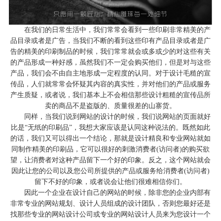
在我们的日常生活中，我们常常会看到一些印刷非常精美的产
品目录或者是广告，当我们不断的看到这些印有产品目录或者是广
告的精美的印刷制品的时候，我们常常就会或多或少的对这些有关
的产品形成一种好感，虽然我们不一定会购买他们，但是对与这些
产品，我们会不由自主地形成一定程度的认同。对于设计毛糙的宣
传品，人们就常常会怀疑其内容的真实性，并对他们的产品或服务
产生质疑，或者说，我们基本上不会相信那些设计粗糙的宣传品所
卖的商品不是盗版的、质量很差的山寨货。
同样，当我们说到网站的设计的时候，我们说网站的页面就好
比是
“无纸的印刷品”，我想大家应该是认同这种说法的。既然如此
的话，我们又可以得出一个结论，那就是设计精良和专业网站就如
同制作精美的印刷品，它可以很好的刺激消费者(访问者)的购买欲
望，让消费者对这种产品留下一个好的印象。反之，这个网站就会
因此让您的公司以及您公司所提供的产品或服务给消费者(访问者)
留下不好的印象，或者说会让他们很难相信你们。
因此一个企业在设计自己的网站的时候，除非您的企业内部有
非常专业的网站规划、设计人员组成的设计团队，否则您最好还是
找那些专业的
网站设计公司
或专业的
网站设计
人员来为您设计一个