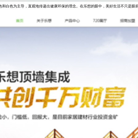
色和白色为主导，直观地传递出健康环保的理念。在乐想的眼中，美好生活不只是眼