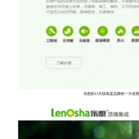
乐想的
15
天快装是品牌的一大优