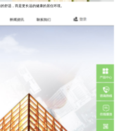
前的舒适，而是更长远的健康的居住环境。