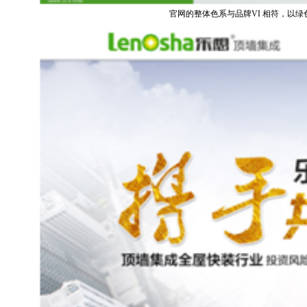
官网的整体色系与品牌
VI
相符，以绿