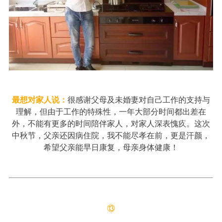
最想对家人说：
很感谢父母及未婚妻对自己工作的支持与
理解，但由于工作的特殊性，一年大部分时间都出差在
外，不能有更多的时间陪伴家人，对家人深表愧疚。这次
中秋节，父亲还因病住院，我不能尽孝在前，更是汗颜，
希望父亲能早日康复，母亲身体健康！
⑬