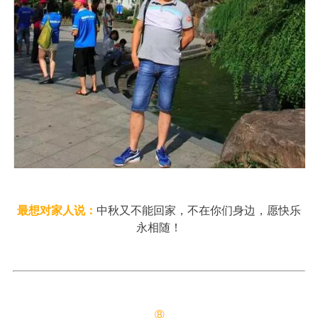
最想对家人说：
中秋又不能回家，不在你们身边，愿快乐
永相随！
➇