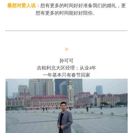
想有更多的时间好好准备我们的婚礼，更
最想对爱人说：
想有更多的时间能好好陪你。
⑨
孙可可
吉柏利北大区经理；从业4年
一年基本只有春节回家