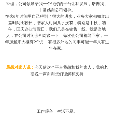
经理，公司领导给我一个很好的平台让我发展，培养我，
非常感谢公司领导。
在这6年时间里自己得到了很大的进步，业务大家都知道出
差时间比较长，陪家人时间几乎没有，特别是中秋，端
午，国庆这些节假日，我们总是在销售一线。我是当地
人，在公司时间会相对多一下，每次会公司都能回家，一
年加起来大概有2个月，有很多外地的同事可能一年只有过
年在家。
今天借这个平台我想和我的家人，我的老
最想对家人说：
婆说一声谢谢您们理解和支持
工作艰辛，生活不易。