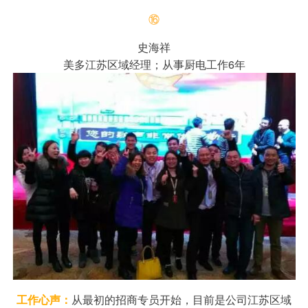
⑯
史海祥
美多江苏区域经理；从事厨电工作6年
从最初的招商专员开始，目前是公司江苏区域
工作心声：