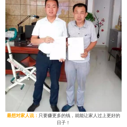
只要赚更多的钱，就能让家人过上更好的
最想对家人说：
日子！