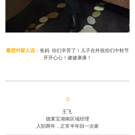
最想对家人说：
爸妈
你们辛苦了！儿子在外祝你们中秋节
开开心心！健健康康！
➄
王飞
德莱宝湖南区域经理
入职两年，正常半年回一次家