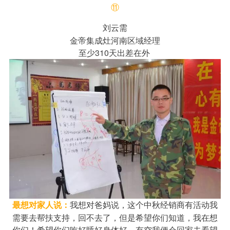
⑪
刘云需
金帝集成灶河南区域经理
至少310天出差在外 
我想对爸妈说，这个中秋经销商有活动我
最想对家人说：
需要去帮扶支持，回不去了，但是希望你们知道，我在想
你们！希望你们吃好睡好身体好，有空我便会回家去看望