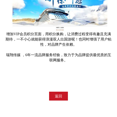
增加
VIP会员积分页面，用积分换购，让消费过程变得有趣且充满
期待，一不小心就能获得浪漫双人出国游呢！也同时增强了用户粘
性，对品牌产生依赖。
瑞翔传媒
，6年一流品牌服务经验，致力于为品牌提供最优质的互
联网服务。
返回