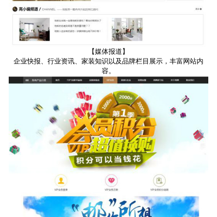
【媒体报道】
企业快报、行业资讯、家装知识以及品牌栏目展示，丰富网站内
容。