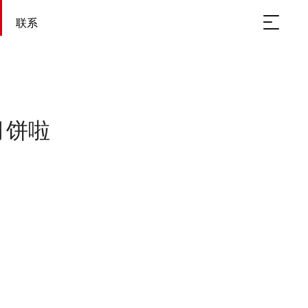
联系
月饼啦