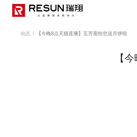
动态
/
【今晚8点天猫直播】五芳斋给您送月饼啦
【今