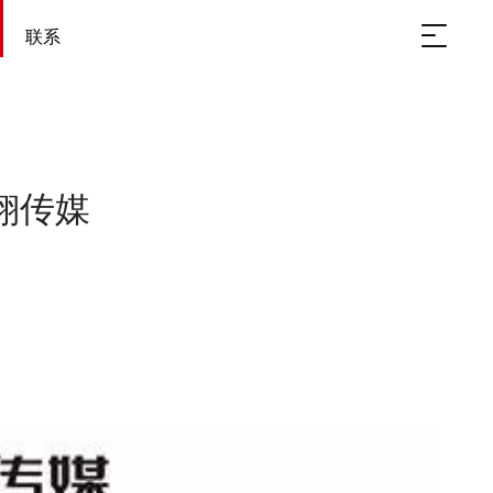
联系
翔传媒