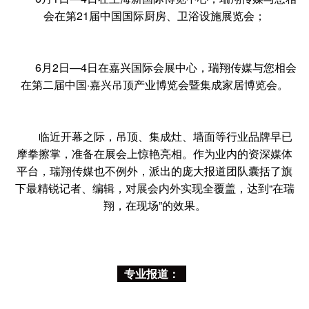
会在第21届中国国际厨房、卫浴设施展览会；
6月2日—4日在嘉兴国际会展中心，瑞翔传媒与您相会
在第二届中国·嘉兴吊顶产业博览会暨集成家居博览会。
　　临近开幕之际，吊顶、集成灶、墙面等行业品牌早已
摩拳擦掌，准备在展会上惊艳亮相。作为业内的资深媒体
平台，瑞翔传媒也不例外，派出的庞大报道团队囊括了旗
下最精锐记者、编辑，对展会内外实现全覆盖，达到“在瑞
翔，在现场”的效果。
专业报道：