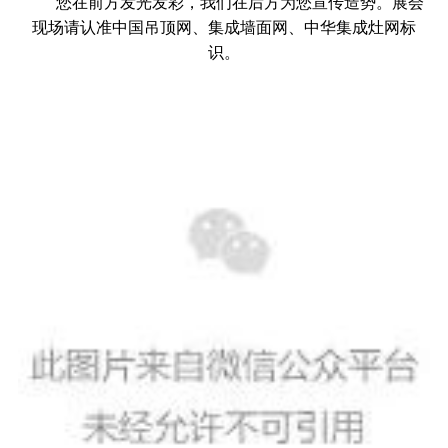
　　您在前方发光发彩，我们在后方为您宣传造势。展会
现场请认准中国吊顶网、集成墙面网、中华集成灶网标
识。