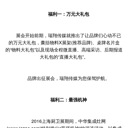
福利一：万元大礼包
　　展会开始前期，瑞翔传媒就推出了让品牌们心动不已
的万元大礼包，囊括物料X展架(推荐品牌)、桌牌名片盒
的“物料大礼包”以及现场全程微直播、高端采访、后期报道
大礼包的“直播大礼包”。
　　品牌出征展会，瑞翔传媒为您保驾护航。
福利二：最强机神
　　2016上海厨卫展期间，中华集成灶网