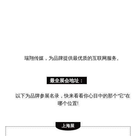
　　瑞翔传媒，为品牌提供最优质的互联网服务。
最全展会地址：
　　以下为品牌参展名录，快来看看你心目中的那个“它”在
哪个位置!
上海展