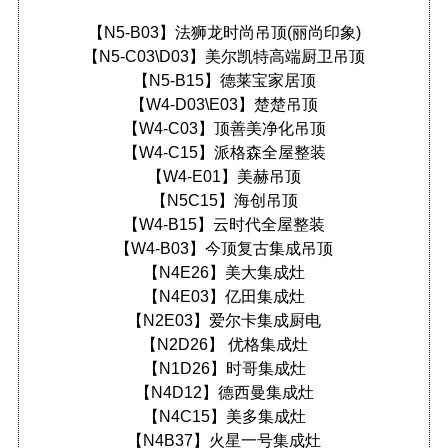
【N5-B03】法狮龙时尚吊顶(丽尚印象)
【N5-C03\D03】美尔凯特高端厨卫吊顶
【N5-B15】德莱宝家居顶
【W4-D03\E03】楚楚吊顶
【W4-C03】顶善美净化吊顶
【W4-C15】派格森全屋整装
【W4-E01】美赫吊顶
【N5C15】海创吊顶
【W4-B15】云时代全屋整装
【W4-B03】今顶复古集成吊顶
【N4E26】美大集成灶
【N4E03】亿田集成灶
【N2E03】爱尔卡集成厨电
【N2D26】 优格集成灶
【N1D26】时哥集成灶
【N4D12】德西曼集成灶
【N4C15】美多集成灶
【N4B37】火星一号集成灶