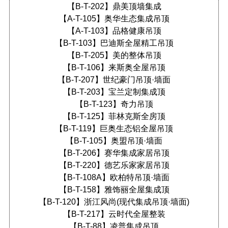
【B-T-202】鼎美顶墙集成
【A-T-105】奥华生态集成吊顶
【A-T-103】品格健康吊顶
【B-T-103】巴迪斯全屋精工吊顶
【B-T-205】美的整体吊顶
【B-T-106】来斯奥全屋吊顶
【B-T-207】世纪豪门吊顶·墙面
【B-T-203】宝兰定制集成顶
【B-T-123】奇力吊顶
【B-T-125】菲林克斯全房顶
【B-T-119】巨奥生态铝全屋吊顶
【B-T-105】奥盟吊顶·墙面
【B-T-206】赛华集成家居吊顶
【B-T-220】德艺乐家家居吊顶
【B-T-108A】欧柏特吊顶·墙面
【B-T-158】雅饰丽全屋集成顶
【B-T-120】浙江风尚(现代集成吊顶·墙面)
【B-T-217】云时代全屋整装
【B-T-88】凌普集成吊顶