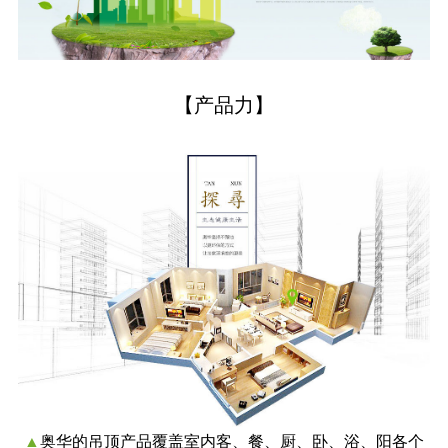
【产品力】
▲
奥华的吊顶产品覆盖室内客、餐、厨、卧、浴、阳各个