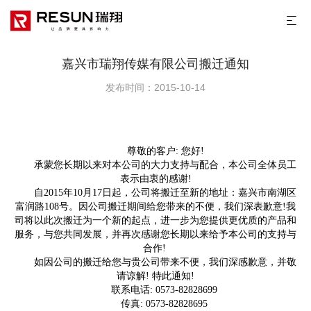
嘉兴市瑞翔传媒有限公司搬迁通知
发布时间：2015-10-14
尊敬的客户: 您好!
承蒙您长期以来对本公司的大力支持与配合，本公司全体员工
表示由衷的感谢!
自
201
5
年
10
月1
7
日起，公司将搬迁至新的地址
：嘉兴市南湖区
富润路108号。
因公司搬迁期间给您带来的不便，我们深表歉意!我
司将以此次搬迁为一个新的起点，进一步为您提供更优质的产品和
服务，与您共同发展，并再次感谢您长期以来给予本公司的支持与
合作!
如因公司的搬迁给您与贵公司带来不便，我们深感歉意，并敬
请谅解! 特此通知!
联系
电话: 0573-82828699
传真: 0573-82828695