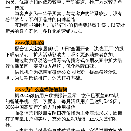
购员、优惠折扣的依赖较重，营销渠道、推广方式较为单
一、传统;
与客户多为一竿子买卖，与老客户的维系较少，没有
粉丝效应，不利于品牌的口碑塑造;
互联网+的时代，传统行业迫切需要转型升级，以应对
新兴的客户群体与多样化的营销方式。
>>>>策划目的
配合德莱宝家居顶9月19日“全国开仓，决战工厂”的线
下联动活动，扩大活动影响力，吸引更多消费者参加。
通过助力活动这一病毒式传播方式在朋友圈中扩大品
牌传播范围，深度植入品牌，优化品牌口碑。
借此机会为德莱宝微信公众号吸粉，提高粉丝活跃
度，为后期微信推广、运营打好基础。
>>>>为什么选择微信营销
据2015微信用户数据报告显示，微信已覆盖90%以上
的智能手机，第一季度末，每月活跃用户已达到5.49亿，
80%中国高资产净值人群使用微信。
而微信营销以朋友圈口碑传播为主要表现形式，因拥
有了海量用户和实时、充分的互动功能，正成为营销利
器。
其中助力营销是病毒式传播的一种，它通过朋友间的