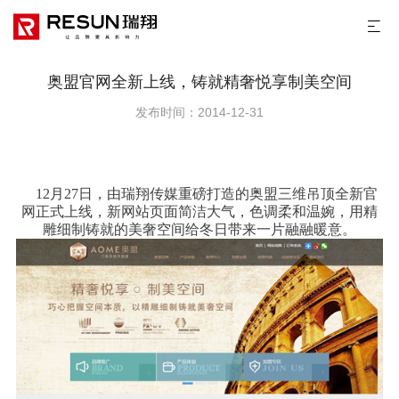
奥盟官网全新上线，铸就精奢悦享制美空间
发布时间：2014-12-31
12月27日，由瑞翔传媒重磅打造的奥盟三维吊顶全新官
网正式上线，新网站页面简洁大气，色调柔和温婉，用精
雕细制铸就的美奢空间给冬日带来一片融融暖意。