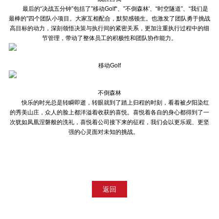
最后的“决战五分钟”包括了”移动Golf“、”不倒森林'、“时空隧道”、“我们是
最棒的"四个团队小项目。大家互相配合，默契感顿生。也激发了团队勇于挑战
高目标的动力，深刻领悟决策与执行间的紧密关系，更加注重执行过程中的细
节管理，带动了整体员工的积极性和团队协作能力。
移动Golf
不倒森林
快乐的时光总是转瞬即逝，转眼就到了踏上归程的时刻，看着被夕阳染红
的秀美山庄，众人的脸上都洋溢着收获的喜悦。喜悦着各自的身心都得到了一
次犹如凤凰涅磐般的洗礼，喜悦着公司接下来的征程，我们会以更乐观、更坚
强的心灵面对未知的挑战。
返回