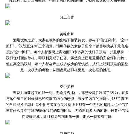
配调料，众人其乐融融。在吃上自己烤的食物时，顿时感觉这是人间美味!
分工合作
美味出炉
酒足饭饱之后，大家在教练的集结下整装待发，参与了“信任背摔”、“空中
抓杆”、“决战五分钟”三个项目。瑞翔传媒的女孩子们个个都勇敢挑战了最有难
度的“空中抓杆”。每个人都要爬上离地面10米多高的铁杆子顶端，并且纵身一
跃抓住对面的单杠，即顺利完成了任务。虽然身上已是重重的安全保护措施，
但在高空跳跃时，每个人都会产生或多或少的恐惧感，从杆上站到顶端的圆盘
是一次极大的考验，从圆盘跃起抓杠更是一次心理的挑战。
空中抓杆
当奋力向前起跳的那一刻，无论是否抓住，都已经是胜利者了!因为，在参
与这个项目的时候就已经克服了内心的恐惧，激发了内在的潜能，挑战了真正
的自己!这个活动让每个参与者在心灵和精神上都有一个无形的超越，也相信了
没有什么是不可能的!就像我们的瑞翔团队，无论遇到多大的困难，只要相信我
们能够完成，并且有勇气踏出第一步，那么一切皆有可能!
战胜自我