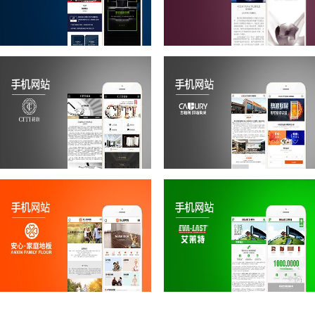
浙派
凯兰
花旗
吉柏利
安心手机网站
艾莱特全屋绿装