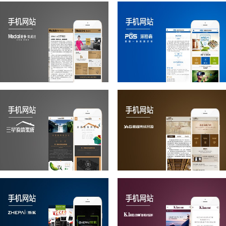
联邦
恋舍
美多
派格森
三星
雅阁